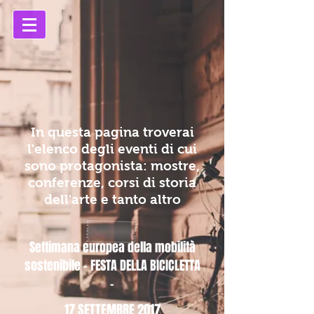
In questa pagina troverai
l'elenco degli eventi di cui
sono protagonista:
mostre,
conferenze, corsi di storia
dell'arte e tanto altro
Settimana europea della mobilità
sostenibile - FESTA DELLA BICICLETTA
-
17 SETTEMBRE 2017